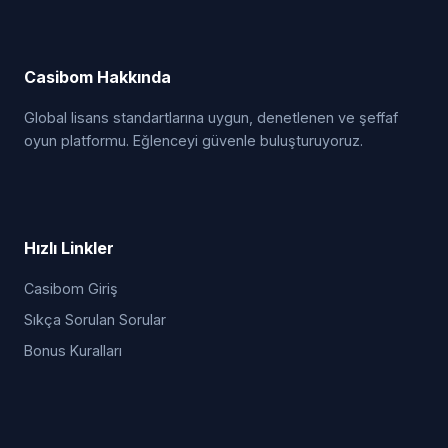
Casibom Hakkında
Global lisans standartlarına uygun, denetlenen ve şeffaf
oyun platformu. Eğlenceyi güvenle buluşturuyoruz.
Hızlı Linkler
Casibom Giriş
Sıkça Sorulan Sorular
Bonus Kuralları