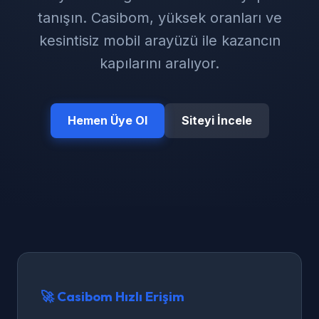
tanışın. Casibom, yüksek oranları ve
kesintisiz mobil arayüzü ile kazancın
kapılarını aralıyor.
Hemen Üye Ol
Siteyi İncele
🚀 Casibom Hızlı Erişim