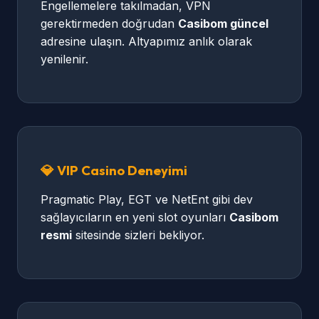
Engellemelere takılmadan, VPN
gerektirmeden doğrudan
Casibom güncel
adresine ulaşın. Altyapımız anlık olarak
yenilenir.
💎 VIP Casino Deneyimi
Pragmatic Play, EGT ve NetEnt gibi dev
sağlayıcıların en yeni slot oyunları
Casibom
resmi
sitesinde sizleri bekliyor.