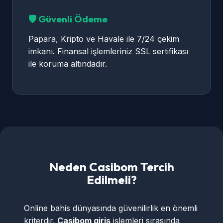
🛡️ Güvenli Ödeme
Papara, Kripto ve Havale ile 7/24 çekim
imkanı. Finansal işlemleriniz SSL sertifikası
ile koruma altındadır.
Neden Casibom Tercih
Edilmeli?
Online bahis dünyasında güvenilirlik en önemli
kriterdir.
Casibom giriş
işlemleri sırasında