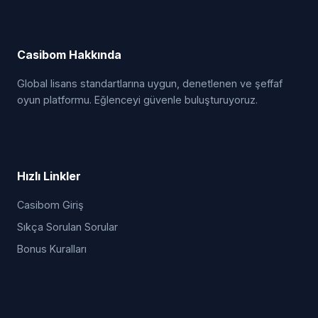
Casibom Hakkında
Global lisans standartlarına uygun, denetlenen ve şeffaf
oyun platformu. Eğlenceyi güvenle buluşturuyoruz.
Hızlı Linkler
Casibom Giriş
Sıkça Sorulan Sorular
Bonus Kuralları