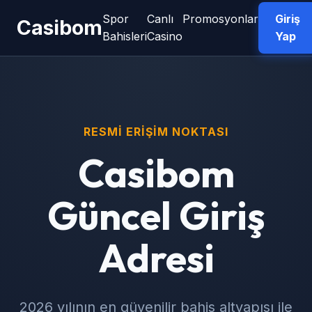
Spor
Canlı
Promosyonlar
Giriş
Casibom
Bahisleri
Casino
Yap
RESMI ERIŞIM NOKTASI
Casibom
Güncel Giriş
Adresi
2026 yılının en güvenilir bahis altyapısı ile