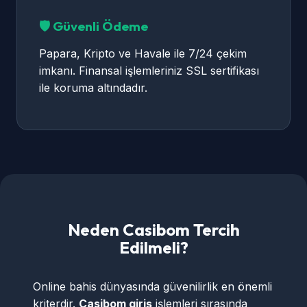
🛡️ Güvenli Ödeme
Papara, Kripto ve Havale ile 7/24 çekim
imkanı. Finansal işlemleriniz SSL sertifikası
ile koruma altındadır.
Neden Casibom Tercih
Edilmeli?
Online bahis dünyasında güvenilirlik en önemli
kriterdir.
Casibom giriş
işlemleri sırasında