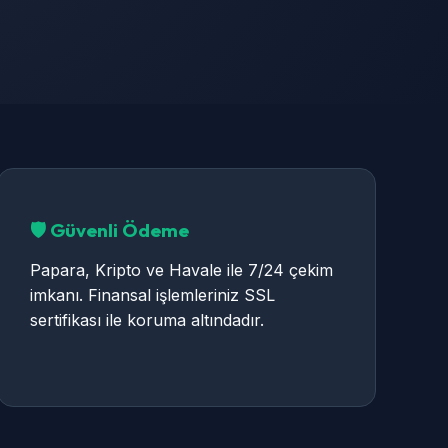
🛡️ Güvenli Ödeme
Papara, Kripto ve Havale ile 7/24 çekim
imkanı. Finansal işlemleriniz SSL
sertifikası ile koruma altındadır.