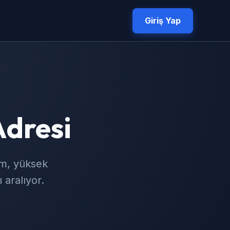
Giriş Yap
Adresi
bom, yüksek
 aralıyor.