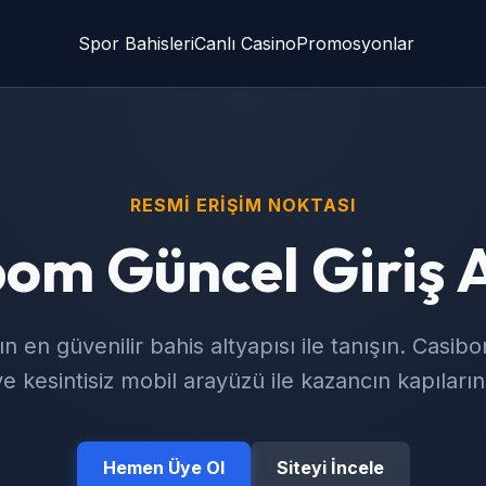
Spor Bahisleri
Canlı Casino
Promosyonlar
RESMI ERIŞIM NOKTASI
om Güncel Giriş 
ın en güvenilir bahis altyapısı ile tanışın. Casi
ve kesintisiz mobil arayüzü ile kazancın kapılarını
Hemen Üye Ol
Siteyi İncele