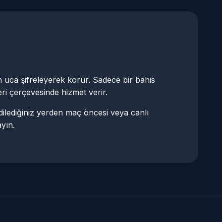
tan uca şifreleyerek korur. Sadece bir bahis
ri çerçevesinde hizmet verir.
dilediğiniz yerden maç öncesi veya canlı
ayın.