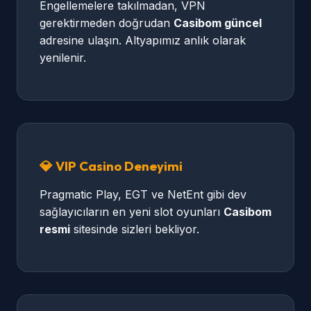
Engellemelere takılmadan, VPN
gerektirmeden doğrudan
Casibom güncel
adresine ulaşın. Altyapımız anlık olarak
yenilenir.
💎 VIP Casino Deneyimi
Pragmatic Play, EGT ve NetEnt gibi dev
sağlayıcıların en yeni slot oyunları
Casibom
resmi
sitesinde sizleri bekliyor.