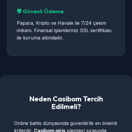
🛡️ Güvenli Ödeme
Papara, Kripto ve Havale ile 7/24 çekim
imkanı. Finansal işlemleriniz SSL sertifikası
ile koruma altındadır.
Neden Casibom Tercih
Edilmeli?
Online bahis dünyasında güvenilirlik en önemli
kriterdir.
Casibom giriş
işlemleri sırasında