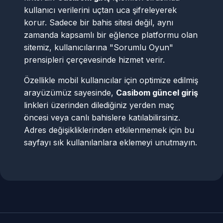
kullanıcı verilerini uçtan uca şifreleyerek
korur. Sadece bir bahis sitesi değil, aynı
zamanda kapsamlı bir eğlence platformu olan
sitemiz, kullanıcılarına "Sorumlu Oyun"
prensipleri çerçevesinde hizmet verir.
Özellikle mobil kullanıcılar için optimize edilmiş
arayüzümüz sayesinde,
Casibom güncel giriş
linkleri üzerinden dilediğiniz yerden maç
öncesi veya canlı bahislere katılabilirsiniz.
Adres değişikliklerinden etkilenmemek için bu
sayfayı sık kullanılanlara eklemeyi unutmayın.